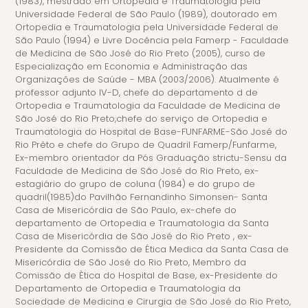
(1983), mestrado em Ortopedia e Traumatologia pela
Universidade Federal de São Paulo (1989), doutorado em
Ortopedia e Traumatologia pela Universidade Federal de
São Paulo (1994) e Livre Docência pela Famerp - Faculdade
de Medicina de São José do Rio Preto (2005), curso de
Especialização em Economia e Administração das
Organizações de Saúde - MBA (2003/2006). Atualmente é
professor adjunto IV-D, chefe do departamento d de
Ortopedia e Traumatologia da Faculdade de Medicina de
São José do Rio Preto,chefe do serviço de Ortopedia e
Traumatologia do Hospital de Base-FUNFARME-São José do
Rio Prêto e chefe do Grupo de Quadril Famerp/Funfarme,
Ex-membro orientador da Pós Graduação strictu-Sensu da
Faculdade de Medicina de São José do Rio Preto, ex-
estagiário do grupo de coluna (1984) e do grupo de
quadril(1985)do Pavilhão Fernandinho Simonsen- Santa
Casa de Misericórdia de São Paulo, ex-chefe do
departamento de Ortopedia e Traumatologia da Santa
Casa de Misericórdia de São José do Rio Preto , ex-
Presidente da Comissão de Ética Medica da Santa Casa de
Misericórdia de São José do Rio Preto, Membro da
Comissão de Ètica do Hospital de Base, ex-Presidente do
Departamento de Ortopedia e Traumatologia da
Sociedade de Medicina e Cirurgia de São José do Rio Preto,